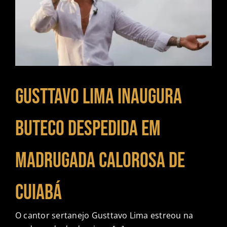
Gusttavo Lima inaugura
Buteco Despedida em
madrugada calorosa de
Cuiabá
O cantor sertanejo Gusttavo Lima estreou na