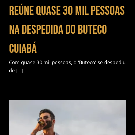
CONTATO
reúne quase 30 mil pessoas
na despedida do Buteco
Cuiabá
Com quase 30 mil pessoas, o ‘Buteco’ se despediu
de [...]