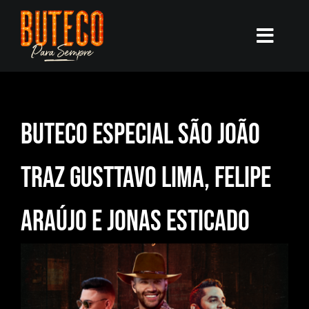
Skip
to
Toggl
content
Navig
O BUTECO
Buteco Especial São João
AGENDA
traz Gusttavo Lima, Felipe
NOTÍCIAS
Araújo e Jonas Esticado
GARANTA SEU INGRESSO
MELHORES MOMENTOS