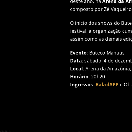
deste ano, na
Arena da A
composto por Zé Vaqueiro, 
O início dos shows do But
festival, a organização cu
assim como as demais edi
Evento
: Buteco Manaus
Data
: sábado, 4 de dezem
Local
: Arena da Amazônia
Horário
: 20h20
Ingressos
:
BaladAPP
e Oba