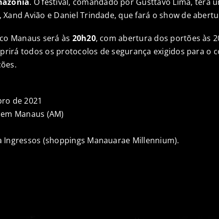
mazônia
. O festival, comandado por Gusttavo Lima, terá u
Xand Avião e Daniel Trindade, que fará o show de abertu
eco Manaus será às
20h20
, com abertura dos portões às 2
mprirá todos os protocolos de segurança exigidos para o 
ções.
bro de 2021
, em Manaus (AM)
 Ingressos (shoppings Manauarae Millennium).