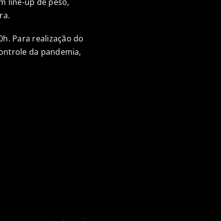
m line-up de peso,
ra.
0h. Para realização do
controle da pandemia,