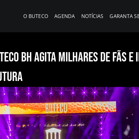
O BUTECO
AGENDA
NOTÍCIAS
GARANTA S
uteco BH agita milhares de fãs e
utura