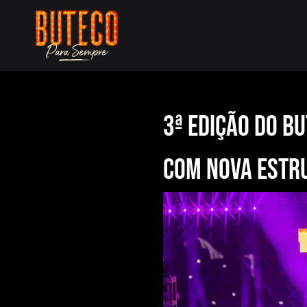
Skip
to
content
3ª edição do B
com nova estr