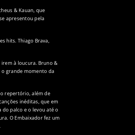
atheus & Kauan, que
se apresentou pela
s hits. Thiago Brava,
 irem à loucura. Bruno &
ra o grande momento da
No repertório, além de
 canções inéditas, que em
do palco e o levou até o
tura. O Embaixador fez um
.