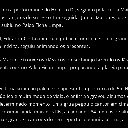
 com a performance do Henrico DJ, seguido pela dupla M
s canções de sucesso. Em seguida, Junior Marques, que 
 subiu no Palco Ficha Limpa.
l, Eduardo Costa animou o público com seu estilo e grande
inédita, seguiu animando os presentes.
 Marrone trouxe os clássicos do sertanejo fazendo os fãs
ntações no Palco Ficha Limpa, preparando a plateia pa
vo Lima subiu ao palco e se apresentou por cerca de 5h. 
blico e muita moda de viola, o anfitrião gravou algumas
determinado momento, uma grua pegou o cantor em cima 
aproximar ainda mais dos fãs, alcançando 34 metros de al
ouxe grandes canções do seu repertório e muita animação