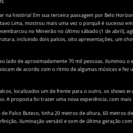
es.
r na história! Em sua terceira passagem por Belo Horizont
ttavo Lima, mostrou mais uma vez o porquê é sucesso em 
embarcou no Mineirão no último sábado (1 de abril), agi
tura, incluindo dois palcos, oito apresentações, um show
a ao lado de aproximadamente 70 mil pessoas, iluminou o
e piscam de acordo com o ritmo de algumas músicas e fez 
lcos, localizados um de frente para o outro, os shows er
ção. A proposta foi trazer uma nova experiência, com mais 
 de Palco Buteco, tinha 20 metros de altura, 60 metros d
definição, iluminação versátil e som de última geração co