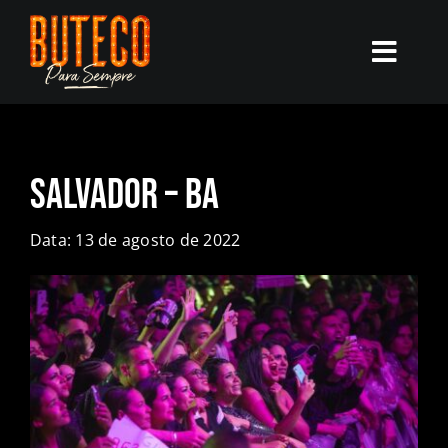
Skip
to
Toggl
content
Navig
O BUTECO
Salvador – BA
AGENDA
Data: 13 de agosto de 2022
NOTÍCIAS
GARANTA SEU INGRESSO
MELHORES MOMENTOS